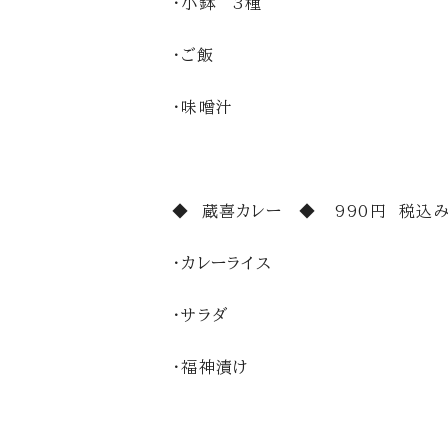
・小鉢 3種
・ご飯
・味噌汁
◆ 蔵喜カレー ◆ 990円 税込
・カレーライス
・サラダ
・福神漬け