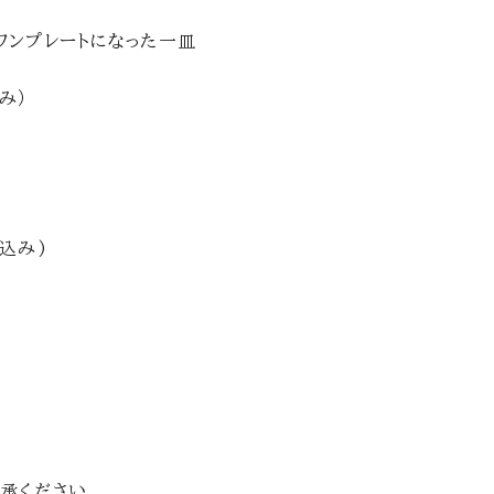
ワンプレートになった一皿
み）
込み)
。
承ください。