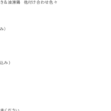
焼き&油淋鶏 他付け合わせ色々
み）
込み)
。
承ください。