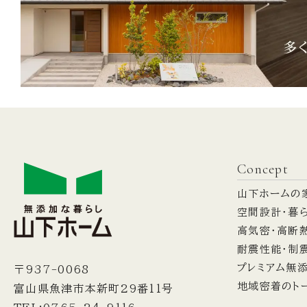
Concept
山下ホームの
空間設計・暮
高気密・高断
耐震性能・制
プレミアム無
〒937-0068
地域密着のト
富山県魚津市本新町29番11号