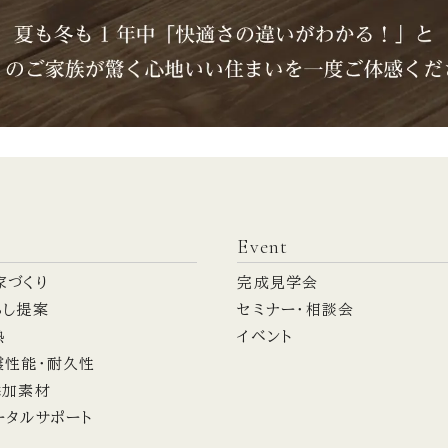
Event
家づくり
完成見学会
らし提案
セミナー・相談会
熱
イベント
震性能・耐久性
添加素材
ータルサポート