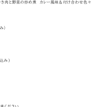
ひき肉と野菜の炒め煮 カレー風味＆付け合わせ色々
み）
込み)
。
承ください。