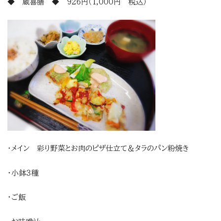
◆ 蔵喜膳 ◆ 926円（1,000円 税込）
・メイン 彩り野菜とお肉のピザ仕立て＆タラのパン粉焼き
・小鉢３種
・ご飯