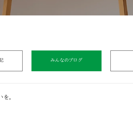
記
みんなのブログ
いを。