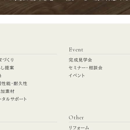
Event
家づくり
完成見学会
らし提案
セミナー・相談会
熱
イベント
震性能・耐久性
添加素材
ータルサポート
Other
リフォーム