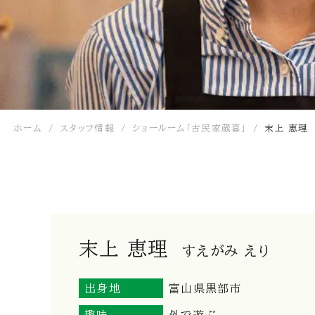
ホーム
スタッフ情報
ショールーム「古民家蔵喜」
末上 恵理
末上 恵理
すえがみ えり
出身地
富山県黒部市
趣味
外で遊ぶ