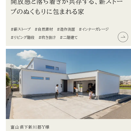
開放感と落ち着きが共存する、薪ストー
ブのぬくもりに包まれる家
#薪ストーブ
#自然素材
#造作洗面
#インナーガレージ
#リビング階段
#吹き抜け
#二階建て
富山県下新川郡Y様