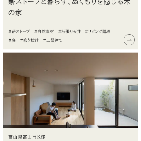
薪ストーブと暮らす、ぬくもりを感じる木
の家
#薪ストーブ
#自然素材
#板張り天井
#リビング階段
#庭
#吹き抜け
#二階建て
富山県富山市K様