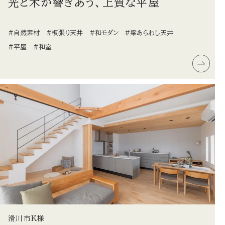
光と木が響きあう、上質な平屋
#自然素材
#板張り天井
#和モダン
#梁あらわし天井
#平屋
#和室
滑川市K様