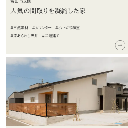
富山市K様
人気の間取りを凝縮した家
#自然素材
#カウンター
#小上がり和室
#梁あらわし天井
#二階建て