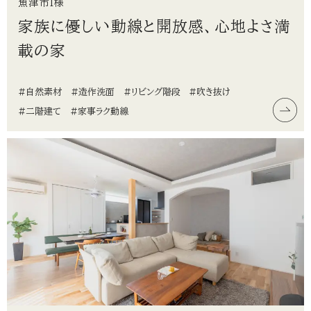
魚津市I様
家族に優しい動線と開放感、心地よさ満
載の家
#自然素材
#造作洗面
#リビング階段
#吹き抜け
#二階建て
#家事ラク動線