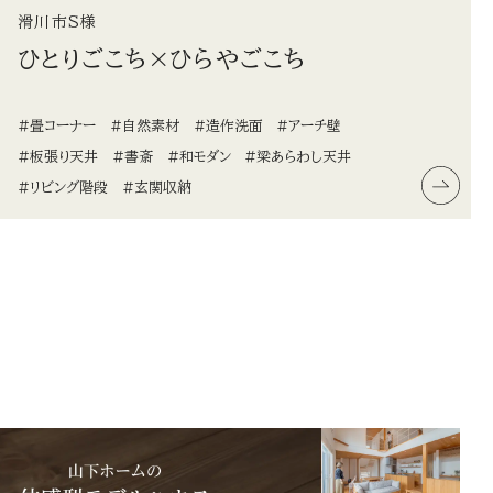
滑川市S様
ひとりごこち×ひらやごこち
#畳コーナー
#自然素材
#造作洗面
#アーチ壁
#板張り天井
#書斎
#和モダン
#梁あらわし天井
#リビング階段
#玄関収納