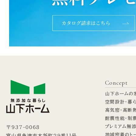
Concept
山下ホームの
空間設計・暮
高気密・高断
耐震性能・制
プレミアム無
〒937-0068
地域密着のト
富山県魚津市本新町29番11号